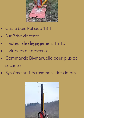
Casse bois Rabaud 18 T
Sur Prise de force
Hauteur de dégagement 1m10
2 vitesses de descente
Commande Bi-manuelle pour plus de
sécurité
Système anti-écrasement des doigts